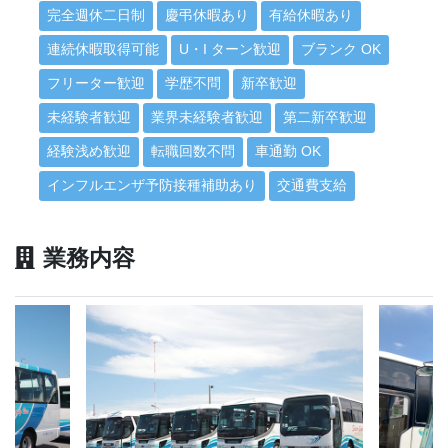
完全週休二日制
慶弔休暇あり
有給休暇あり
連続休暇取得可能
U・I ターン歓迎
ブランク OK
フリーター歓迎
学歴不問
新卒歓迎
未経験者歓迎
業界未経験者歓迎
第二新卒歓迎
経験浅め歓迎
転職回数不問
車通勤 OK
インフルエンザ予防接種補助あり
交通費支給
業務内容