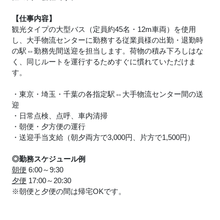
【仕事内容】
観光タイプの大型バス（定員約45名・12m車両）を使用
し、大手物流センターに勤務する従業員様の出勤・退勤時
の駅⇔勤務先間送迎を担当します。荷物の積み下ろしはな
く、同じルートを運行するためすぐに慣れていただけま
す。
・東京・埼玉・千葉の各指定駅⇔大手物流センター間の送
迎
・日常点検、点呼、車内清掃
・朝便・夕方便の運行
・送迎手当支給（朝夕両方で3,000円、片方で1,500円）
◎勤務スケジュール例
朝便
6:00～9:30
夕便
17:00～20:30
※朝便と夕便の間は帰宅OKです。