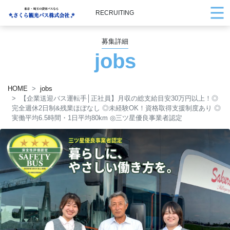
RECRUITING
募集詳細
jobs
HOME
jobs
【企業送迎バス運転手│正社員】月収の総支給目安30万円以上！◎
完全週休2日制&残業ほぼなし ◎未経験OK！資格取得支援制度あり ◎
実働平均6.5時間・1日平均80km ◎三ツ星優良事業者認定