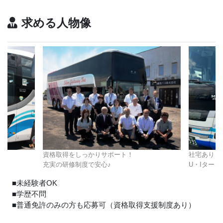
求める人物像
資格取得をしっかりサポート！
社宅あり！
充実の研修制度で安心
♪
U・Iター
■未経験者OK
■学歴不問
■普通免許のみの方も応募可（資格取得支援制度あり）