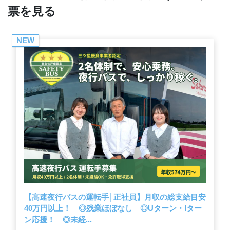
票を見る
NEW
【高速夜行バスの運転手│正社員】月収の総支給目安
40万円以上！ ◎残業ほぼなし ◎Uターン・Iター
ン応援！ ◎未経...