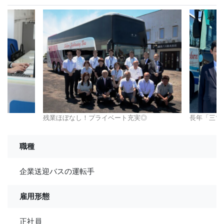
残業ほぼなし！プライベート充実◎
長年「三ツ
職種
企業送迎バスの運転手
雇用形態
正社員