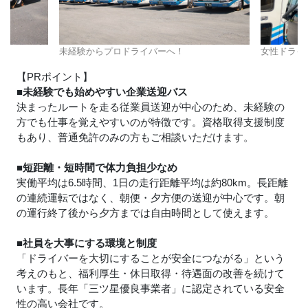
未経験からプロドライバーへ！
女性ドライ
【PRポイント】
■未経験でも始めやすい企業送迎バス
決まったルートを走る従業員送迎が中心のため、未経験の
方でも仕事を覚えやすいのが特徴です。資格取得支援制度
もあり、普通免許のみの方もご相談いただけます。
■短距離・短時間で体力負担少なめ
実働平均は6.5時間、1日の走行距離平均は約80km。長距離
の連続運転ではなく、朝便・夕方便の送迎が中心です。朝
の運行終了後から夕方までは自由時間として使えます。
■社員を大事にする環境と制度
「ドライバーを大切にすることが安全につながる」という
考えのもと、福利厚生・休日取得・待遇面の改善を続けて
います。長年「三ツ星優良事業者」に認定されている安全
性の高い会社です。