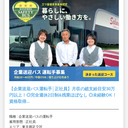
【企業送迎バス運転手│正社員】月収の総支給目安30万
円以上！◎完全週休2日制&残業ほぼなし ◎未経験OK！
資格取得...
職種 : 企業送迎バスの運転手
雇用形態 : 正社員
エリア : 東京都足立区