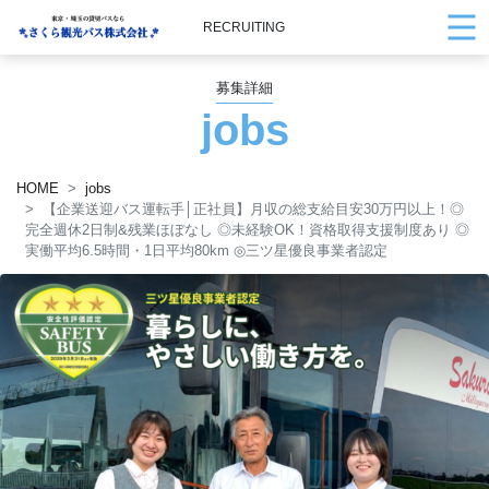
RECRUITING
募集詳細
jobs
HOME
jobs
【企業送迎バス運転手│正社員】月収の総支給目安30万円以上！◎
完全週休2日制&残業ほぼなし ◎未経験OK！資格取得支援制度あり ◎
実働平均6.5時間・1日平均80km ◎三ツ星優良事業者認定