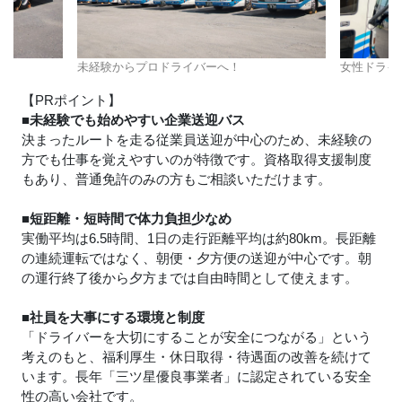
未経験からプロドライバーへ！
女性ドライ
【PRポイント】
■未経験でも始めやすい企業送迎バス
決まったルートを走る従業員送迎が中心のため、未経験の
方でも仕事を覚えやすいのが特徴です。資格取得支援制度
もあり、普通免許のみの方もご相談いただけます。
■短距離・短時間で体力負担少なめ
実働平均は6.5時間、1日の走行距離平均は約80km。長距離
の連続運転ではなく、朝便・夕方便の送迎が中心です。朝
の運行終了後から夕方までは自由時間として使えます。
■社員を大事にする環境と制度
「ドライバーを大切にすることが安全につながる」という
考えのもと、福利厚生・休日取得・待遇面の改善を続けて
います。長年「三ツ星優良事業者」に認定されている安全
性の高い会社です。