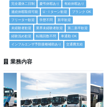
完全週休二日制
慶弔休暇あり
有給休暇あり
連続休暇取得可能
U・I ターン歓迎
ブランク OK
フリーター歓迎
学歴不問
新卒歓迎
未経験者歓迎
業界未経験者歓迎
第二新卒歓迎
経験浅め歓迎
転職回数不問
車通勤 OK
インフルエンザ予防接種補助あり
交通費支給
業務内容