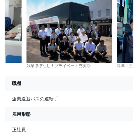
残業ほぼなし！プライベート充実◎
長年「三ツ
職種
企業送迎バスの運転手
雇用形態
正社員