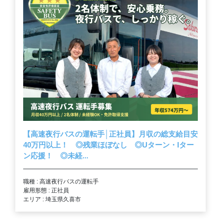
【高速夜行バスの運転手│正社員】月収の総支給目安
40万円以上！ ◎残業ほぼなし ◎Uターン・Iター
ン応援！ ◎未経...
職種 : 高速夜行バスの運転手
雇用形態 : 正社員
エリア : 埼玉県久喜市